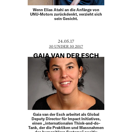
Wenn Elias Atahi an die Anfänge von
UNU-Motors zurückdenkt, verzieht sich
sein Gesicht.
24.05.17
30 UNDER 30 2017
GAIA VAN DER ESCH
Gaia van der Esch arbeitet als Global
Deputy Director für Impact Initiatives,
einen „internationalen Think-and-do-
Tank, der die Praktiken und Massnahmen
des humanitären Systems" positiv