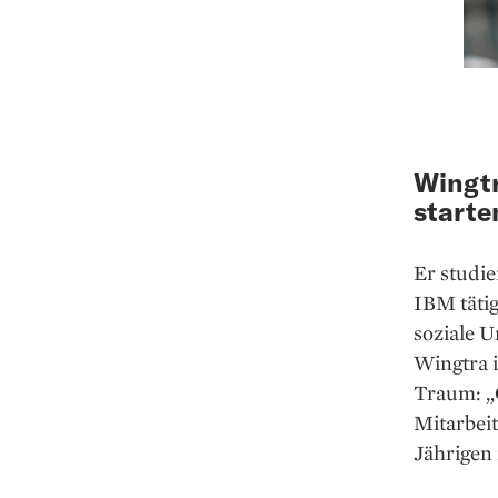
Wingtr
starte
Er studie
IBM täti
soziale U
Wingtra 
Traum: „
Mitarbei
Jährigen 