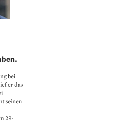
aben.
ang bei
ef er das
ei
ht seinen
m 29-