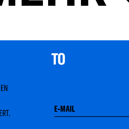
TO 
MEN
ERT.