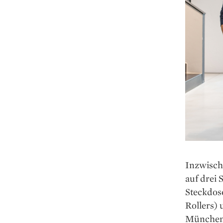
Inzwische
auf drei 
Steckdose
Rollers) 
München 