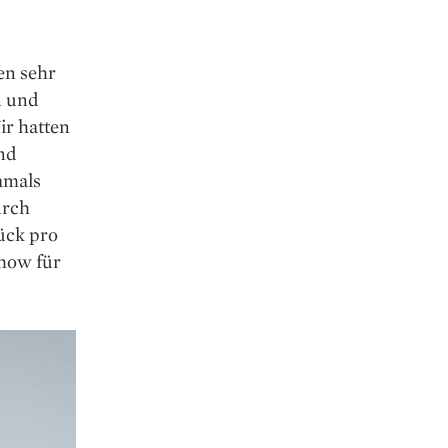
en sehr
n und
ir hatten
und
amals
urch
tück pro
how für