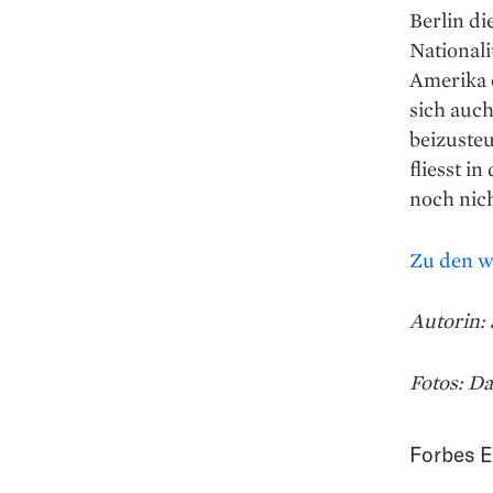
Berlin di
Nationali
Amerika o
sich auch
beizuste
fliesst i
noch nich
Zu den w
Autorin:
Fotos: Da
Forbes E