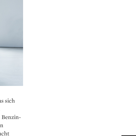
s sich
n
n Benzin-
on
acht