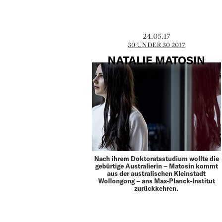
24.05.17
30 UNDER 30 2017
NATALIE MATOSIN
Nach ihrem Doktoratsstudium wollte die
gebürtige Australierin – Matosin kommt
aus der australischen Kleinstadt
Wollongong – ans Max-Planck-Institut
zurückkehren.