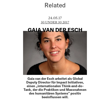
Related
24.05.17
30 UNDER 30 2017
GAIA VAN DER ESCH
Gaia van der Esch arbeitet als Global
Deputy Director für Impact Initiatives,
einen „internationalen Think-and-do-
Tank, der die Praktiken und Massnahmen
des humanitären Systems" positiv
beeinflussen will.