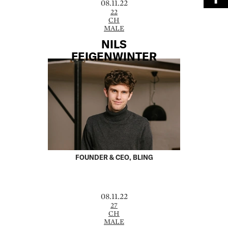
08.11.22
22
CH
MALE
NILS
FEIGENWINTER
FOUNDER & CEO, BLING
08.11.22
27
CH
MALE