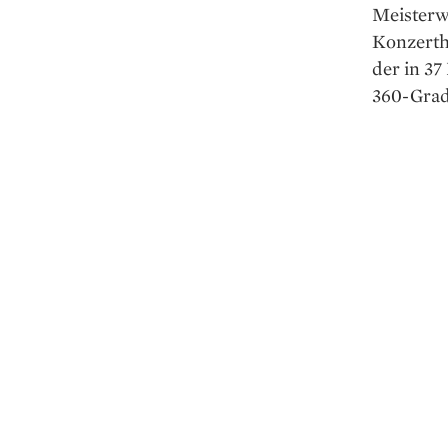
Meisterw
Konzerth
der in 3
360-Grad