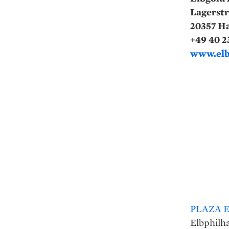
Lagerstr
20357 H
+49 40 2
www.elb
PLAZA 
Elbphilha