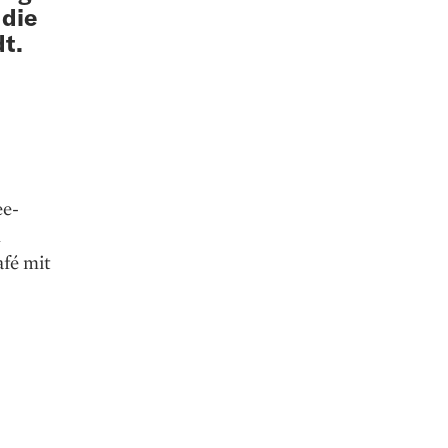
 die
t.
ee­
m
afé mit