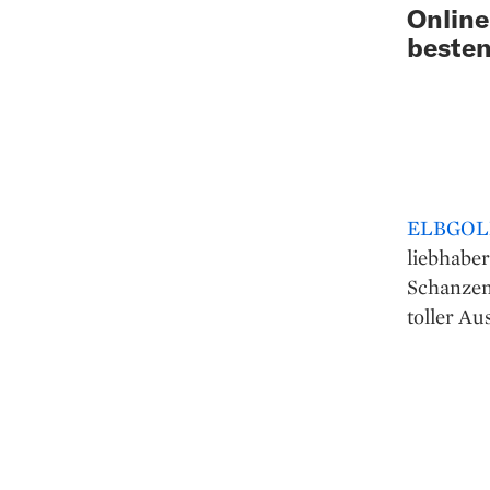
Online
besten
ELBGOL
liebhaber
Schanzenv
toller Au