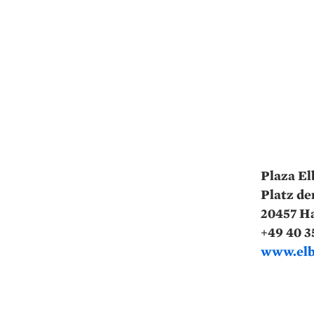
Plaza E
Platz de
20457 H
+49 40 3
www.elb