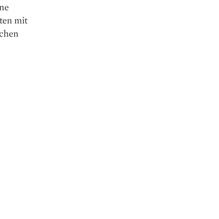
rne
ten mit
ichen