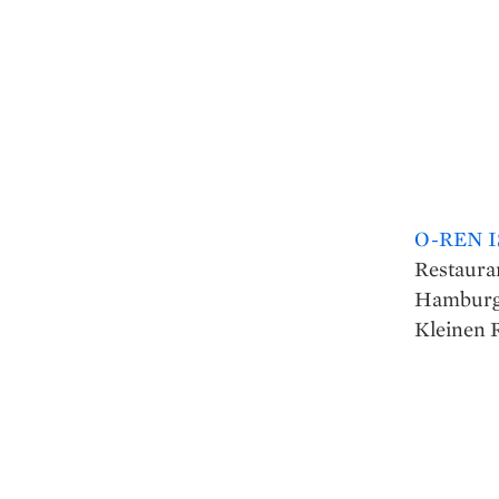
O-REN I
Restauran
Hamburger
Kleinen R