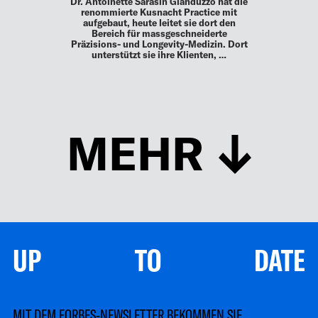
Dr. Antoinette Sarasin Gianduzzo hat die
renommierte Kusnacht Practice mit
aufgebaut, heute leitet sie dort den
Bereich für massgeschneiderte
Präzisions- und Longevity-Medizin. Dort
unterstützt sie ihre Klienten, …
MEHR
UP TO DATE
MIT DEM FORBES-NEWSLETTER BEKOMMEN SIE