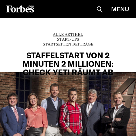
MENU
Suche
ALLE ARTIKEL
START-UPS
STARTSEITEN BEITRÄGE
STAFFELSTART VON 2
MINUTEN 2 MILLIONEN:
CHECK YETI RÄUMT AB