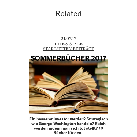
Related
21.07.17
LIFE & STYLE
STARTSEITEN BEITRÄGE
SOMMERBÜCHER 2017
Ein besserer Investor werden? Strategisch
wie George Washington handeln? Reich
werden indem man sich tot stellt? 13
Bücher für den..