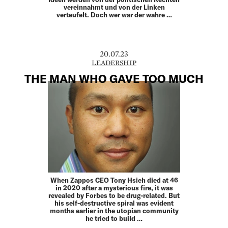
vereinnahmt und von der Linken
verteufelt. Doch wer war der wahre …
20.07.23
LEADERSHIP
THE MAN WHO GAVE TOO MUCH
When Zappos CEO Tony Hsieh died at 46
in 2020 after a mysterious fire, it was
revealed by Forbes to be drug-related. But
his self-destructive spiral was evident
months earlier in the utopian community
he tried to build …