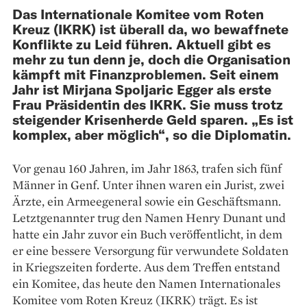
Das Internationale Komitee vom Roten
Kreuz (IKRK) ist überall da, wo bewaffnete
Konflikte zu Leid führen. Aktuell gibt es
mehr zu tun denn je, doch die Organisation
kämpft mit Finanzproblemen. Seit einem
Jahr ist Mirjana Spoljaric Egger als erste
Frau Präsidentin des IKRK. Sie muss trotz
steigender Krisenherde Geld sparen. „Es ist
komplex, aber möglich“, so die Diplomatin.
Vor genau 160 Jahren, im Jahr 1863, trafen sich fünf
Männer in Genf. Unter ihnen waren ein Jurist, zwei
Ärzte, ein Armeegeneral sowie ein Geschäftsmann.
Letztgenannter trug den Namen Henry Dunant und
hatte ein Jahr zuvor ein Buch ver­öffentlicht, in dem
er eine bessere Versorgung für verwundete Soldaten
in Kriegszeiten forderte. Aus dem Treffen entstand
ein Komitee, das heute den Namen Internationales
Komitee vom Roten Kreuz (IKRK) trägt. Es ist