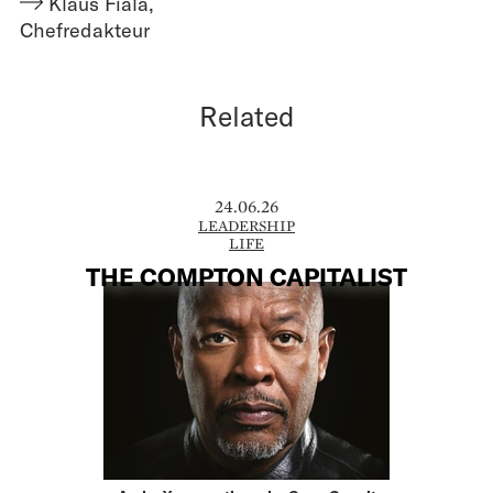
Klaus Fiala
,
Chefredakteur
Related
24.06.26
LEADERSHIP
LIFE
THE COMPTON CAPITALIST