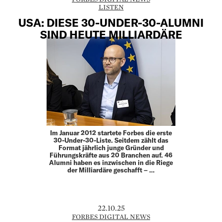
LISTEN
USA: DIESE 30-UNDER-30-ALUMNI
SIND HEUTE MILLIARDÄRE
Im Januar 2012 startete Forbes die erste
30-Under-30-Liste. Seitdem zählt das
Format jährlich junge Gründer und
Führungskräfte aus 20 Branchen auf. 46
Alumni haben es inzwischen in die Riege
der Milliardäre geschafft – …
22.10.25
FORBES DIGITAL NEWS